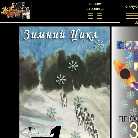
главная
о клуб
страница
8