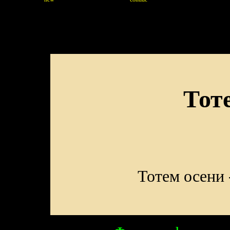
Тёплый снег
Тот
Тотем осени -