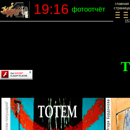
19:16
главная
фотоотчёт
страница
15
Content on this page requires a newer version of
Adobe Flash Player.
Т