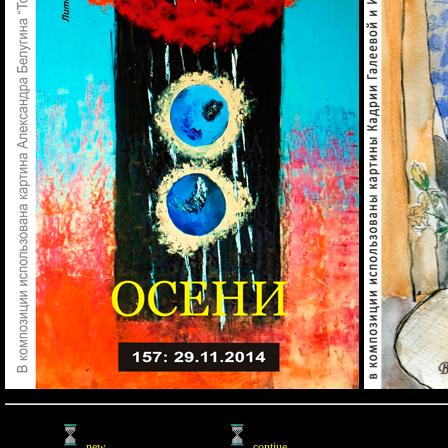
new
contiue