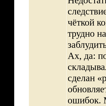
Недостат
следстви
чёткой ко
трудно н
заблудить
Ах, да: п
складыва
сделан «
обновляет
ошибок. 