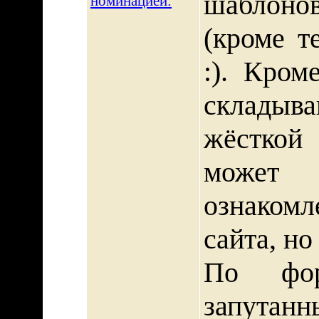
шаблон
номинацией:
(кроме т
:). Кром
складыва
жёсткой 
может 
ознаком
сайта, но
По фор
запутанн