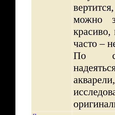
вертится
можно за
красиво,
часто – н
По со
надеятьс
акварел
исслед
оригинал