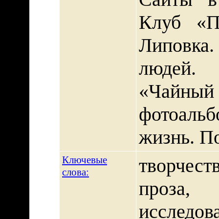
Клуб «П
Липовка
людей.
«Чайны
фотоаль
жизнь. По
Ключевые
творчест
слова
:
проза,
исследо