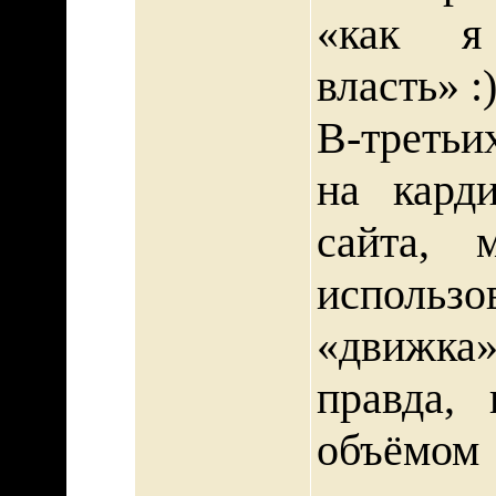
«как я
власть» :)
В-третьи
на карди
сайта, 
использо
«движка»
правда, 
объёмо