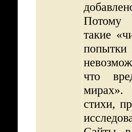
добавлен
Потому 
такие «ч
попытки 
невозмож
что вр
мирах». 
стихи, п
исследо
Сайты в