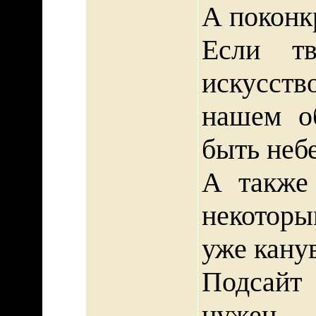
А поконкр
Если тво
искусств
нашем о
быть неб
А также 
некоторы
уже кану
Подсайт
нужен 