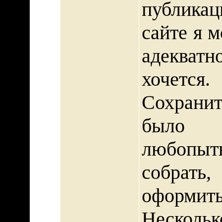
публика
сайте я м
адекватн
хочется.
Сохранит
было 
любопы
собрать
оформить
Нескольк