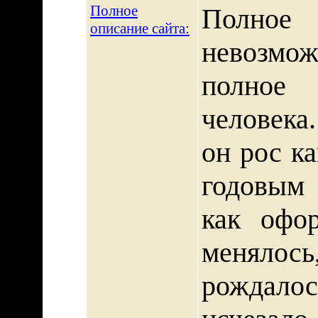
Полное
Полное
описание сайта:
невозмо
полное
человека
он рос ка
годовым 
как офо
меняло
рождало