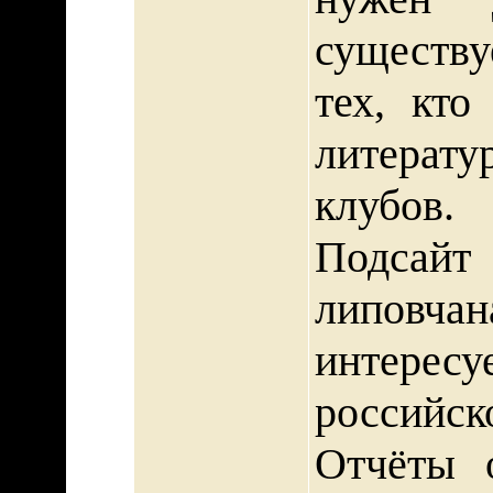
существу
тех, кто
литерат
клубов.
Подсай
липовч
интер
российск
Отчёты 