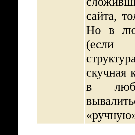
сложив
сайта, т
Но в лю
(если б
структур
скучная 
в люб
вывалить
«ручную»