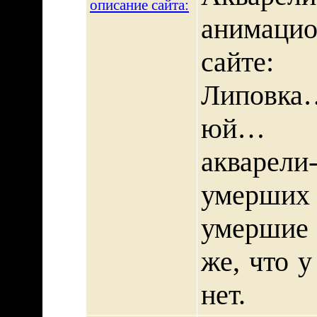
описание сайта:
анимацио
сайте:
Липовка…
юй… Пу
акварели
умерши
умершие 
же, что у
нет.