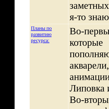
заметных 
я-то знаю 
Планы по
Во-пер
развитию
которы
ресурса:
пополня
акварели
анимаци
Липовка 
Во-вторы