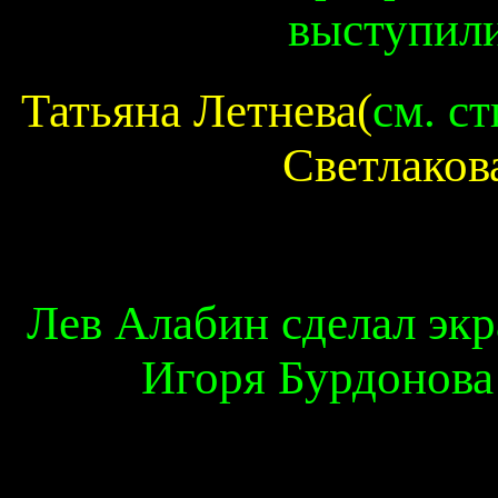
выступили
Татьяна Летнева(
см. с
Светлакова
Лев Алабин сделал эк
Игоря Бурдонова