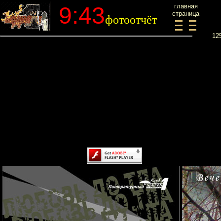
9:43
главная
страница
фотоотчёт
12
Content on this page requires a newer version of Adobe Flash
Player.