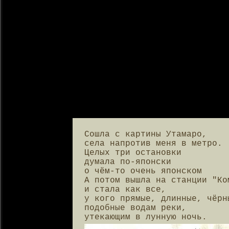
Сошла с картины Утамаро,

села напротив меня в метро.

Целых три остановки

думала по-японски

о чём-то очень японском

А потом вышла на станции "Ком
и стала как все,

у кого прямые, длинные, чёрн
подобные водам реки,

утекающим в лунную ночь.