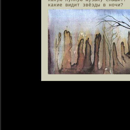
какую лунную музыку слышит?

какие видит звёзды в ночи?