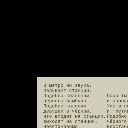
В метро ни звука.

Мелькают станции.

Подобно коленцам

Пока ты
чёрного бамбука.

и взрос
Подобно коленям

Уже и н
девушек в чёрном.

и трети
Что входят на станции,

Подобно
выходят на станции.

чёрного
Неостановимо.
Неостан