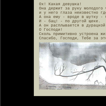
Ох! Какая девушка!

Она держит за руку молодого ч
и у него глаза неизвестно где
А она ему - вроде в шутку - б
И - бац! - по другой щеке.

А он расплывается в дурацкой 
О Господи!

Сколь примитивно устроена жиз
Спасибо, Господи, Тебе за эт