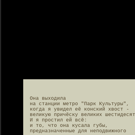
Она выходила

на станции метро "Парк Культуры",

когда я увидел её конский хвост -

великую причёску великих шестидесят
И я простил ей всё:

и то, что она кусала губы,

предназначенные для неподвижного
