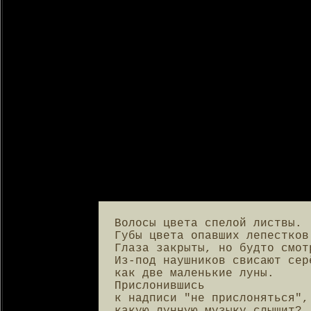
Волосы цвета спелой листвы.

Губы цвета опавших лепестков.
Глаза закрыты, но будто смотр
Из-под наушников свисают серё
как две маленькие луны.

Прислонившись

к надписи "не прислоняться",
