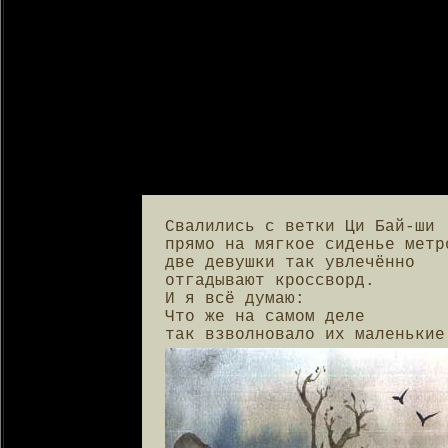
Свалились с ветки Ци Бай-ши

прямо на мягкое сиденье метро
две девушки так увлечённо

отгадывают кроссворд.

И я всё думаю:

Что же на самом деле

так взволновало их маленькие