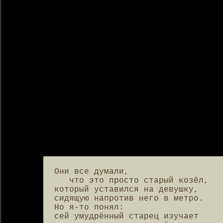
Они все думали,

   что это просто старый козёл,

который уставился на девушку,

сидящую напротив него в метро.

Но я-то понял:

сей умудрённый старец изучает
