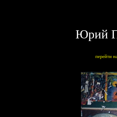
Юрий П
перейти н