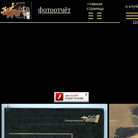
главная
о клуб
фотоотчёт
страница
11
Content on this page requires a newer version of Adobe Flash
Player.